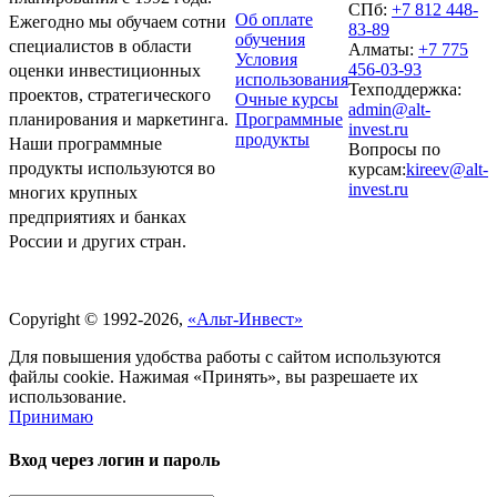
СПб:
+7 812 448-
Об оплате
Ежегодно мы обучаем сотни
83-89
обучения
специалистов в области
Алматы:
+7 775
Условия
456-03-93
оценки инвестиционных
использования
Техподдержка:
проектов, стратегического
Очные курсы
admin@alt-
Программные
планирования и маркетинга.
invest.ru
продукты
Наши программные
Вопросы по
продукты используются во
курсам:
kireev@alt-
invest.ru
многих крупных
предприятиях и банках
России и других стран.
Политика обработки персональных данных
Copyright © 1992-2026,
«Альт-Инвест»
Для повышения удобства работы с сайтом используются
файлы cookie. Нажимая «Принять», вы разрешаете их
использование.
Принимаю
Вход через логин и пароль