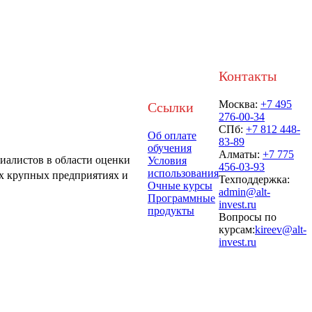
Контакты
Москва:
+7 495
Ссылки
276-00-34
СПб:
+7 812 448-
Об оплате
83-89
обучения
Алматы:
+7 775
иалистов в области оценки
Условия
456-03-93
использования
х крупных предприятиях и
Техподдержка:
Очные курсы
admin@alt-
Программные
invest.ru
продукты
Вопросы по
курсам:
kireev@alt-
invest.ru