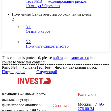
Тест №13 — моделирование рисков
10 минут
5 Questions
Получение Свидетельства об окончании курса
2
3.1
Отзыв о курсе
3.2
Получить Свидетельство
This content is protected, please
войти
and
записаться
in the
course to view this content!
Кейс №4 — условие
Тест №9 – Чистый денежный поток
Предыдущий
Следующий
Контакты
Компания «Альт-Инвест»
оказывает услуги
Москва:
+7 495
Ссылки
финансового анализа и
276-00-34
планирования с 1992 года.