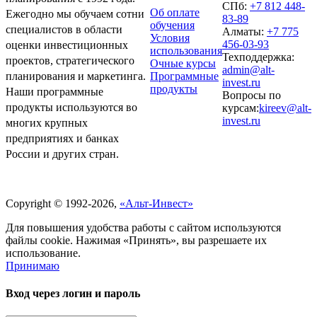
СПб:
+7 812 448-
Об оплате
Ежегодно мы обучаем сотни
83-89
обучения
специалистов в области
Алматы:
+7 775
Условия
456-03-93
оценки инвестиционных
использования
Техподдержка:
проектов, стратегического
Очные курсы
admin@alt-
Программные
планирования и маркетинга.
invest.ru
продукты
Наши программные
Вопросы по
продукты используются во
курсам:
kireev@alt-
invest.ru
многих крупных
предприятиях и банках
России и других стран.
Политика обработки персональных данных
Copyright © 1992-2026,
«Альт-Инвест»
Для повышения удобства работы с сайтом используются
файлы cookie. Нажимая «Принять», вы разрешаете их
использование.
Принимаю
Вход через логин и пароль