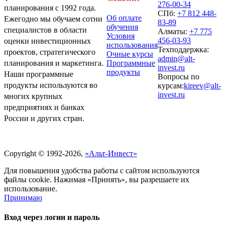
276-00-34
планирования с 1992 года.
СПб:
+7 812 448-
Об оплате
Ежегодно мы обучаем сотни
83-89
обучения
специалистов в области
Алматы:
+7 775
Условия
456-03-93
оценки инвестиционных
использования
Техподдержка:
проектов, стратегического
Очные курсы
admin@alt-
Программные
планирования и маркетинга.
invest.ru
продукты
Наши программные
Вопросы по
продукты используются во
курсам:
kireev@alt-
invest.ru
многих крупных
предприятиях и банках
России и других стран.
Политика обработки персональных данных
Copyright © 1992-2026,
«Альт-Инвест»
Для повышения удобства работы с сайтом используются
файлы cookie. Нажимая «Принять», вы разрешаете их
использование.
Принимаю
Вход через логин и пароль