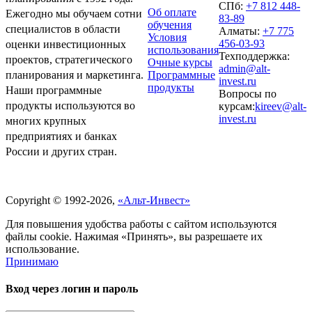
СПб:
+7 812 448-
Об оплате
Ежегодно мы обучаем сотни
83-89
обучения
специалистов в области
Алматы:
+7 775
Условия
456-03-93
оценки инвестиционных
использования
Техподдержка:
проектов, стратегического
Очные курсы
admin@alt-
Программные
планирования и маркетинга.
invest.ru
продукты
Наши программные
Вопросы по
продукты используются во
курсам:
kireev@alt-
invest.ru
многих крупных
предприятиях и банках
России и других стран.
Политика обработки персональных данных
Copyright © 1992-2026,
«Альт-Инвест»
Для повышения удобства работы с сайтом используются
файлы cookie. Нажимая «Принять», вы разрешаете их
использование.
Принимаю
Вход через логин и пароль