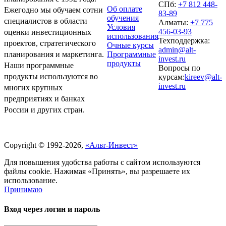
СПб:
+7 812 448-
Об оплате
Ежегодно мы обучаем сотни
83-89
обучения
специалистов в области
Алматы:
+7 775
Условия
456-03-93
оценки инвестиционных
использования
Техподдержка:
проектов, стратегического
Очные курсы
admin@alt-
Программные
планирования и маркетинга.
invest.ru
продукты
Наши программные
Вопросы по
продукты используются во
курсам:
kireev@alt-
invest.ru
многих крупных
предприятиях и банках
России и других стран.
Политика обработки персональных данных
Copyright © 1992-2026,
«Альт-Инвест»
Для повышения удобства работы с сайтом используются
файлы cookie. Нажимая «Принять», вы разрешаете их
использование.
Принимаю
Вход через логин и пароль