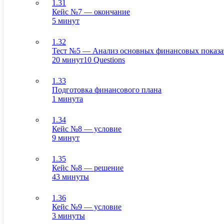
1.31
Кейс №7 — окончание
5 минут
1.32
Тест №5 — Анализ основных финансовых показа
20 минут
10 Questions
1.33
Подготовка финансового плана
1 минута
1.34
Кейс №8 — условие
9 минут
1.35
Кейс №8 — решение
43 минуты
1.36
Кейс №9 — условие
3 минуты