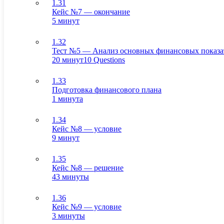
1.31
Кейс №7 — окончание
5 минут
1.32
Тест №5 — Анализ основных финансовых показа
20 минут
10 Questions
1.33
Подготовка финансового плана
1 минута
1.34
Кейс №8 — условие
9 минут
1.35
Кейс №8 — решение
43 минуты
1.36
Кейс №9 — условие
3 минуты