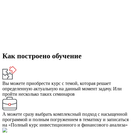
инвестиционных проектов в удобном формате от практиков и
для практиков.
На семинарах и тренингах «Альт-Инвест» обучилось более
15000 специалистов, включая большинство сотрудников
ведущих банков и корпораций.
Мы точно знаем, что должно быть в программе курса и как об
этом рассказать.
Как построено обучение
Вы можете приобрести курс с темой, которая решает
определенную актуальную на данный момент задачу. Или
пройти несколько таких семинаров
А можете сразу выбрать комплексный подход с насыщенной
программой и полным погружением в тематику и записаться
на «Полный курс инвестиционного и финансового анализа»