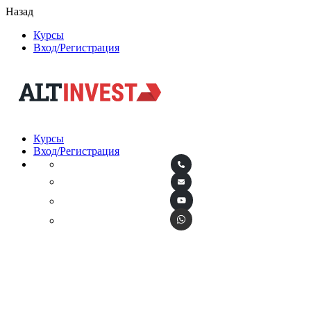
Назад
Курсы
Вход/Регистрация
Курсы
Вход/Регистрация
Центр
дистанционного
обучения
«Альт-Инвест»
Курсы по финансовому моделированию, анализу и оценке