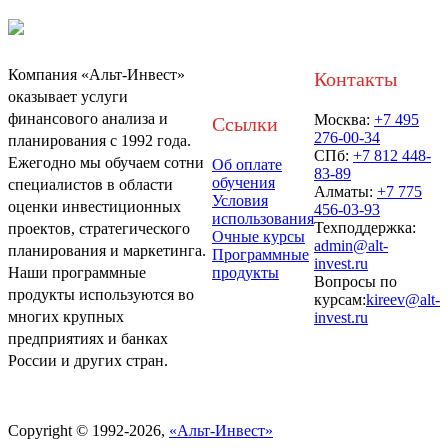
Компания «Альт-Инвест»
Контакты
оказывает услуги
финансового анализа и
Москва:
+7 495
Ссылки
276-00-34
планирования с 1992 года.
СПб:
+7 812 448-
Ежегодно мы обучаем сотни
Об оплате
83-89
обучения
специалистов в области
Алматы:
+7 775
Условия
оценки инвестиционных
456-03-93
использования
Техподдержка:
проектов, стратегического
Очные курсы
admin@alt-
планирования и маркетинга.
Программные
invest.ru
Наши программные
продукты
Вопросы по
продукты используются во
курсам:
kireev@alt-
многих крупных
invest.ru
предприятиях и банках
России и других стран.
Политика обработки персональных данных
Copyright © 1992-2026,
«Альт-Инвест»