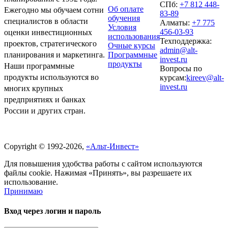
СПб:
+7 812 448-
Об оплате
Ежегодно мы обучаем сотни
83-89
обучения
специалистов в области
Алматы:
+7 775
Условия
456-03-93
оценки инвестиционных
использования
Техподдержка:
проектов, стратегического
Очные курсы
admin@alt-
Программные
планирования и маркетинга.
invest.ru
продукты
Наши программные
Вопросы по
продукты используются во
курсам:
kireev@alt-
invest.ru
многих крупных
предприятиях и банках
России и других стран.
Политика обработки персональных данных
Copyright © 1992-2026,
«Альт-Инвест»
Для повышения удобства работы с сайтом используются
файлы cookie. Нажимая «Принять», вы разрешаете их
использование.
Принимаю
Вход через логин и пароль