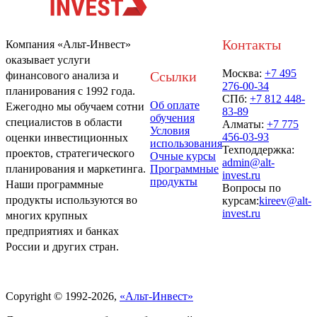
Контакты
Компания «Альт-Инвест»
оказывает услуги
Москва:
+7 495
Ссылки
финансового анализа и
276-00-34
планирования с 1992 года.
СПб:
+7 812 448-
Об оплате
Ежегодно мы обучаем сотни
83-89
обучения
специалистов в области
Алматы:
+7 775
Условия
456-03-93
оценки инвестиционных
использования
Техподдержка:
проектов, стратегического
Очные курсы
admin@alt-
Программные
планирования и маркетинга.
invest.ru
продукты
Наши программные
Вопросы по
продукты используются во
курсам:
kireev@alt-
invest.ru
многих крупных
предприятиях и банках
России и других стран.
Политика обработки персональных данных
Copyright © 1992-2026,
«Альт-Инвест»