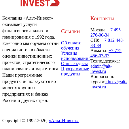
Контакты
Компания «Альт-Инвест»
оказывает услуги
Москва:
+7 495
Ссылки
финансового анализа и
276-00-34
планирования с 1992 года.
СПб:
+7 812 448-
Об оплате
Ежегодно мы обучаем сотни
83-89
обучения
специалистов в области
Алматы:
+7 775
Условия
456-03-93
оценки инвестиционных
использования
Техподдержка:
проектов, стратегического
Очные курсы
admin@alt-
Программные
планирования и маркетинга.
invest.ru
продукты
Наши программные
Вопросы по
продукты используются во
курсам:
kireev@alt-
invest.ru
многих крупных
предприятиях и банках
России и других стран.
Политика обработки персональных данных
Copyright © 1992-2026,
«Альт-Инвест»