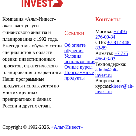
Контакты
Компания «Альт-Инвест»
оказывает услуги
Москва:
+7 495
Ссылки
финансового анализа и
276-00-34
планирования с 1992 года.
СПб:
+7 812 448-
Об оплате
Ежегодно мы обучаем сотни
83-89
обучения
специалистов в области
Алматы:
+7 775
Условия
456-03-93
оценки инвестиционных
использования
Техподдержка:
проектов, стратегического
Очные курсы
admin@alt-
Программные
планирования и маркетинга.
invest.ru
продукты
Наши программные
Вопросы по
продукты используются во
курсам:
kireev@alt-
invest.ru
многих крупных
предприятиях и банках
России и других стран.
Политика обработки персональных данных
Copyright © 1992-2026,
«Альт-Инвест»