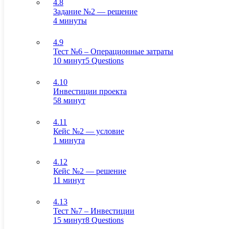
4.8
Задание №2 — решение
4 минуты
4.9
Тест №6 – Операционные затраты
10 минут
5 Questions
4.10
Инвестиции проекта
58 минут
4.11
Кейс №2 — условие
1 минута
4.12
Кейс №2 — решение
11 минут
4.13
Тест №7 – Инвестиции
15 минут
8 Questions