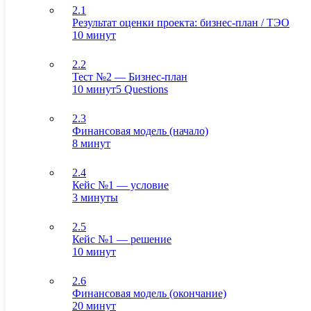
2.1
Результат оценки проекта: бизнес-план / ТЭО
10 минут
2.2
Тест №2 — Бизнес-план
10 минут
5 Questions
2.3
Финансовая модель (начало)
8 минут
2.4
Кейс №1 — условие
3 минуты
2.5
Кейс №1 — решение
10 минут
2.6
Финансовая модель (окончание)
20 минут