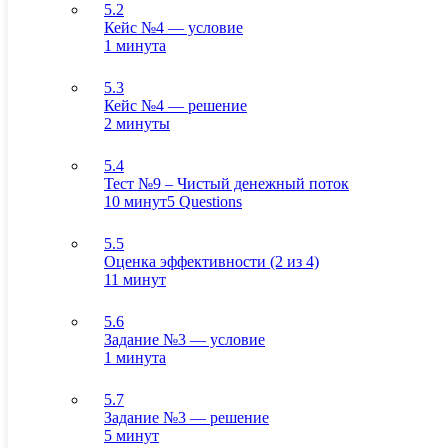
5.2
Кейс №4 — условие
1 минута
5.3
Кейс №4 — решение
2 минуты
5.4
Тест №9 – Чистый денежный поток
10 минут
5 Questions
5.5
Оценка эффективности (2 из 4)
11 минут
5.6
Задание №3 — условие
1 минута
5.7
Задание №3 — решение
5 минут