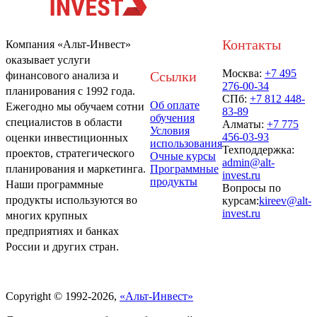
Контакты
Компания «Альт-Инвест»
оказывает услуги
Москва:
+7 495
Ссылки
финансового анализа и
276-00-34
планирования с 1992 года.
СПб:
+7 812 448-
Об оплате
Ежегодно мы обучаем сотни
83-89
обучения
специалистов в области
Алматы:
+7 775
Условия
456-03-93
оценки инвестиционных
использования
Техподдержка:
проектов, стратегического
Очные курсы
admin@alt-
Программные
планирования и маркетинга.
invest.ru
продукты
Наши программные
Вопросы по
продукты используются во
курсам:
kireev@alt-
invest.ru
многих крупных
предприятиях и банках
России и других стран.
Политика обработки персональных данных
Copyright © 1992-2026,
«Альт-Инвест»