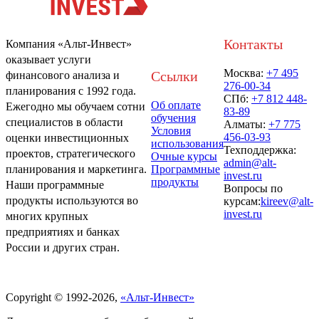
Контакты
Компания «Альт-Инвест»
оказывает услуги
Москва:
+7 495
Ссылки
финансового анализа и
276-00-34
планирования с 1992 года.
СПб:
+7 812 448-
Об оплате
Ежегодно мы обучаем сотни
83-89
обучения
специалистов в области
Алматы:
+7 775
Условия
456-03-93
оценки инвестиционных
использования
Техподдержка:
проектов, стратегического
Очные курсы
admin@alt-
Программные
планирования и маркетинга.
invest.ru
продукты
Наши программные
Вопросы по
продукты используются во
курсам:
kireev@alt-
invest.ru
многих крупных
предприятиях и банках
России и других стран.
Политика обработки персональных данных
Copyright © 1992-2026,
«Альт-Инвест»