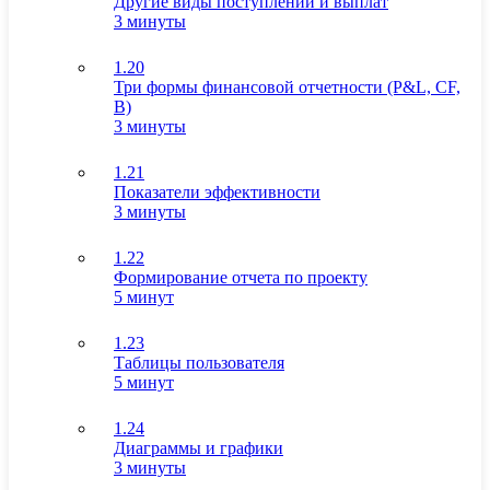
Другие виды поступлений и выплат
3 минуты
1.20
Три формы финансовой отчетности (P&L, CF,
B)
3 минуты
1.21
Показатели эффективности
3 минуты
1.22
Формирование отчета по проекту
5 минут
1.23
Таблицы пользователя
5 минут
1.24
Диаграммы и графики
3 минуты