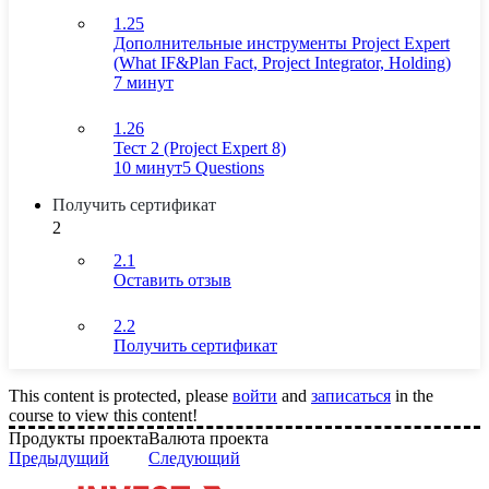
1.25
Дополнительные инструменты Project Expert
(What IF&Plan Fact, Project Integrator, Holding)
7 минут
1.26
Тест 2 (Project Expert 8)
10 минут
5 Questions
Получить сертификат
2
2.1
Оставить отзыв
2.2
Получить сертификат
This content is protected, please
войти
and
записаться
in the
course to view this content!
Продукты проекта
Валюта проекта
Предыдущий
Следующий