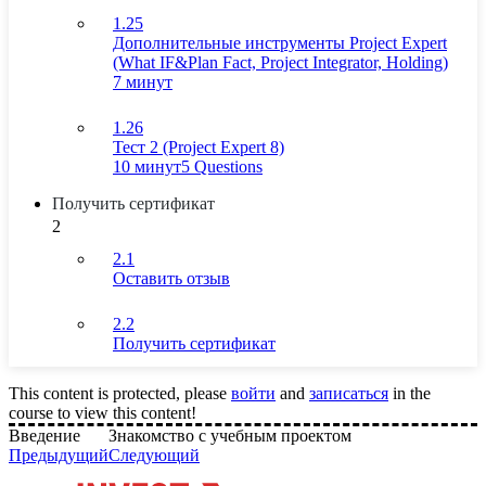
1.25
Дополнительные инструменты Project Expert
(What IF&Plan Fact, Project Integrator, Holding)
7 минут
1.26
Тест 2 (Project Expert 8)
10 минут
5 Questions
Получить сертификат
2
2.1
Оставить отзыв
2.2
Получить сертификат
This content is protected, please
войти
and
записаться
in the
course to view this content!
Введение
Знакомство с учебным проектом
Предыдущий
Следующий