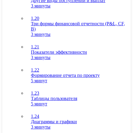
Другие виды поступлений и выплат
3 минуты
1.20
Три формы финансовой отчетности (P&L, CF,
B)
3 минуты
1.21
Показатели эффективности
3 минуты
1.22
Формирование отчета по проекту
5 минут
1.23
Таблицы пользователя
5 минут
1.24
Диаграммы и графики
3 минуты