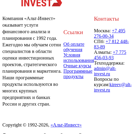
Контакты
Компания «Альт-Инвест»
оказывает услуги
Москва:
+7 495
Ссылки
финансового анализа и
276-00-34
планирования с 1992 года.
СПб:
+7 812 448-
Об оплате
Ежегодно мы обучаем сотни
83-89
обучения
специалистов в области
Алматы:
+7 775
Условия
456-03-93
оценки инвестиционных
использования
Техподдержка:
проектов, стратегического
Очные курсы
admin@alt-
Программные
планирования и маркетинга.
invest.ru
продукты
Наши программные
Вопросы по
продукты используются во
курсам:
kireev@alt-
invest.ru
многих крупных
предприятиях и банках
России и других стран.
Политика обработки персональных данных
Copyright © 1992-2026,
«Альт-Инвест»