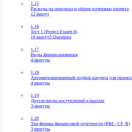
1.15
Расходы на персонал и общие издержки проекта
12 минут
1.16
Тест 1 (Project Expert 8)
10 минут
5 Questions
1.17
Виды финансирования
4 минуты
1.18
Автоматизированный подбор кредита для проект
4 минуты
1.19
Другие виды поступлений и выплат
3 минуты
1.20
Три формы финансовой отчетности (P&L, CF, B)
3 минуты