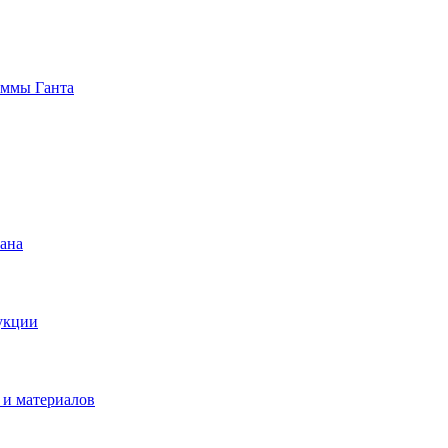
аммы Ганта
ана
укции
 и материалов