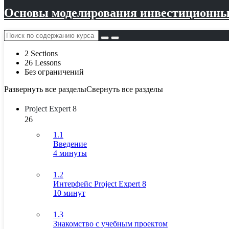
Основы моделирования инвестиционных 
2 Sections
26 Lessons
Без ограничений
Развернуть все разделы
Свернуть все разделы
Project Expert 8
26
1.1
Введение
4 минуты
1.2
Интерфейс Project Expert 8
10 минут
1.3
Знакомство с учебным проектом