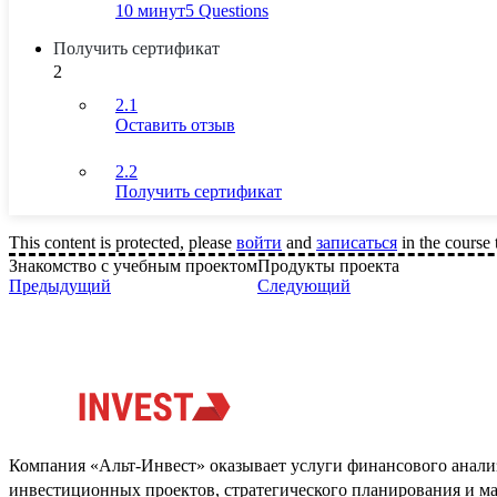
10 минут
5 Questions
Получить сертификат
2
2.1
Оставить отзыв
2.2
Получить сертификат
This content is protected, please
войти
and
записаться
in the course 
Знакомство с учебным проектом
Продукты проекта
Предыдущий
Следующий
Компания «Альт-Инвест» оказывает услуги финансового анализ
инвестиционных проектов, стратегического планирования и м