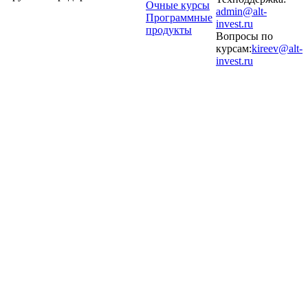
Очные курсы
admin@alt-
Программные
invest.ru
продукты
Вопросы по
курсам:
kireev@alt-
invest.ru