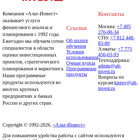
Контакты
Компания «Альт-Инвест»
оказывает услуги
Москва:
+7 495
Ссылки
финансового анализа и
276-00-34
планирования с 1992 года.
СПб:
+7 812 448-
Об оплате
Ежегодно мы обучаем сотни
83-89
обучения
специалистов в области
Алматы:
+7 775
Условия
456-03-93
оценки инвестиционных
использования
Техподдержка:
проектов, стратегического
Очные курсы
admin@alt-
Программные
планирования и маркетинга.
invest.ru
продукты
Наши программные
Вопросы по
продукты используются во
курсам:
kireev@alt-
invest.ru
многих крупных
предприятиях и банках
России и других стран.
Политика обработки персональных данных
Copyright © 1992-2026,
«Альт-Инвест»
Для повышения удобства работы с сайтом используются