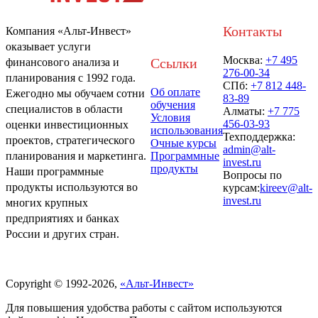
Контакты
Компания «Альт-Инвест»
оказывает услуги
Москва:
+7 495
Ссылки
финансового анализа и
276-00-34
планирования с 1992 года.
СПб:
+7 812 448-
Об оплате
Ежегодно мы обучаем сотни
83-89
обучения
специалистов в области
Алматы:
+7 775
Условия
456-03-93
оценки инвестиционных
использования
Техподдержка:
проектов, стратегического
Очные курсы
admin@alt-
Программные
планирования и маркетинга.
invest.ru
продукты
Наши программные
Вопросы по
продукты используются во
курсам:
kireev@alt-
invest.ru
многих крупных
предприятиях и банках
России и других стран.
Политика обработки персональных данных
Copyright © 1992-2026,
«Альт-Инвест»
Для повышения удобства работы с сайтом используются