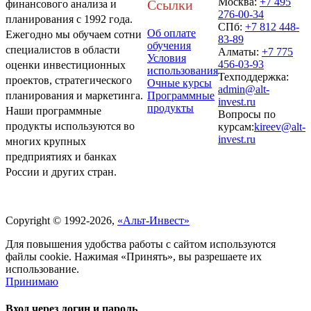
Москва:
+7 495
Ссылки
финансового анализа и
276-00-34
планирования с 1992 года.
СПб:
+7 812 448-
Об оплате
Ежегодно мы обучаем сотни
83-89
обучения
специалистов в области
Алматы:
+7 775
Условия
456-03-93
оценки инвестиционных
использования
Техподдержка:
проектов, стратегического
Очные курсы
admin@alt-
Программные
планирования и маркетинга.
invest.ru
продукты
Наши программные
Вопросы по
продукты используются во
курсам:
kireev@alt-
invest.ru
многих крупных
предприятиях и банках
России и других стран.
Политика обработки персональных данных
Copyright © 1992-2026,
«Альт-Инвест»
Для повышения удобства работы с сайтом используются
файлы cookie. Нажимая «Принять», вы разрешаете их
использование.
Принимаю
Вход через логин и пароль