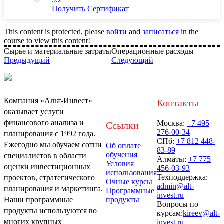
Получить Сертификат
This content is protected, please
войти
and
записаться
in the
course to view this content!
Сырье и материальные затраты
Операционные расходы
Предыдущий
Следующий
Компания «Альт-Инвест»
Контакты
оказывает услуги
финансового анализа и
Москва:
+7 495
Ссылки
276-00-34
планирования с 1992 года.
СПб:
+7 812 448-
Ежегодно мы обучаем сотни
Об оплате
83-89
обучения
специалистов в области
Алматы:
+7 775
Условия
оценки инвестиционных
456-03-93
использования
Техподдержка:
проектов, стратегического
Очные курсы
admin@alt-
планирования и маркетинга.
Программные
invest.ru
Наши программные
продукты
Вопросы по
продукты используются во
курсам:
kireev@alt-
многих крупных
invest.ru